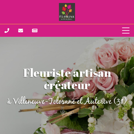
Fleuriste artisan
créateur
à Villeneuve-Tolosane et Auterive (31)