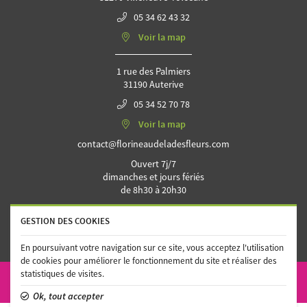
05 34 62 43 32
Voir la map
1 rue des Palmiers
31190 Auterive
05 34 52 70 78
Voir la map
Ouvert 7j/7
dimanches et jours fériés
de 8h30 à 20h30
GESTION DES COOKIES
En poursuivant votre navigation sur ce site, vous acceptez l'utilisation
de cookies pour améliorer le fonctionnement du site et réaliser des
statistiques de visites.
ACTUALITÉS
MENTIONS LÉGALES
CONDITIONS GÉNÉRALES D'UTILISATION
POLITIQUE DE CONFIDENTIALITÉ
GESTION DES COOKIES
ANNUAIRES
Ok, tout accepter