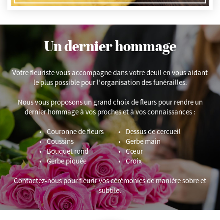
Un dernier hommage
Votre fleuriste vous accompagne dans votre deuil en vous aidant
le plus possible pour l’organisation des funérailles.
Nous vous proposons un grand choix de fleurs pour rendre un
dernier hommage à vos proches et à vos connaissances :
Couronne de fleurs
Dessus de cercueil
Coussins
Gerbe main
Bouquet rond
Cœur
Gerbe piquée
Croix
Contactez-nous pour fleurir vos cérémonies de manière sobre et
subtile.