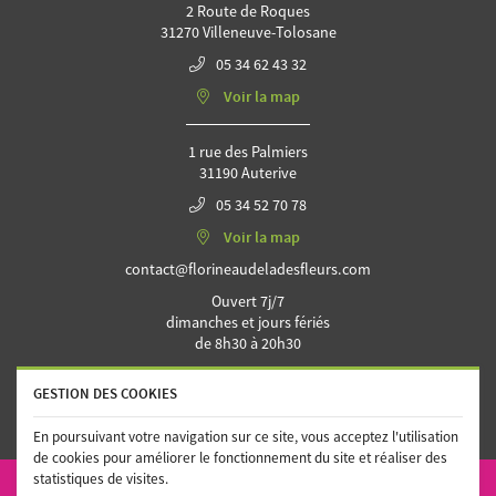
2 Route de Roques
31270 Villeneuve-Tolosane
05 34 62 43 32
Voir la map
1 rue des Palmiers
31190 Auterive
05 34 52 70 78
Voir la map
Ouvert 7j/7
dimanches et jours fériés
de 8h30 à 20h30
GESTION DES COOKIES
En poursuivant votre navigation sur ce site, vous acceptez l'utilisation
de cookies pour améliorer le fonctionnement du site et réaliser des
statistiques de visites.
ACTUALITÉS
MENTIONS LÉGALES
CONDITIONS GÉNÉRALES D'UTILISATION