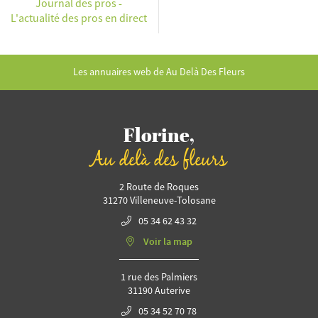
Journal des pros -
L'actualité des pros en direct
Les annuaires web de Au Delà Des Fleurs
Florine,
Au delà des fleurs
2 Route de Roques
31270 Villeneuve-Tolosane
05 34 62 43 32
Voir la map
1 rue des Palmiers
31190 Auterive
05 34 52 70 78